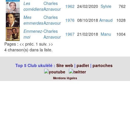
Les
Charles
1962
24/02/2020
Sylvie
762
comédiens
Aznavour
Mes
Charles
1976
08/10/2018
Arnaud
1028
emmerdes
Aznavour
Emmenez-
Charles
1967
21/02/2018
Manu
1004
moi
Aznavour
Pages : << préc. 1 suiv. >>
4 chanson(s) dans la liste.
Top 5 Club ukulélé :
Site web
|
padlet
|
partoches
Mentions légales