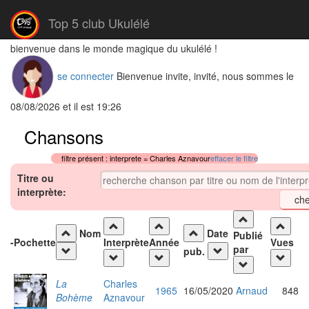
Top 5 club Ukulélé
bienvenue dans le monde magique du ukulélé !
se connecter
Bienvenue invite, invité, nous sommes le
08/08/2026 et il est 19:26
Chansons
filtre présent : interprete = Charles Aznavour
effacer le filtre
Titre ou
interprète:
Nom
Date
Publié
-
Pochette
Interprète
Année
Vues
par
pub.
La
Charles
1965
16/05/2020
Arnaud
848
Bohème
Aznavour