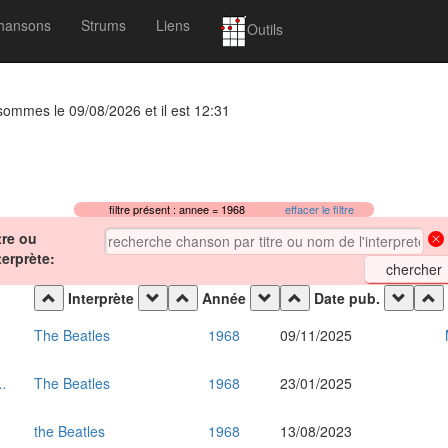
hansons
Strums
Liens
Outils
 sommes le 09/08/2026 et il est 12:31
filtre présent : annee = 1968
effacer le filtre
tre ou
terprète:
Interprète
Année
Date pub.
The Beatles
1968
09/11/2025
..
The Beatles
1968
23/01/2025
the Beatles
1968
13/08/2023