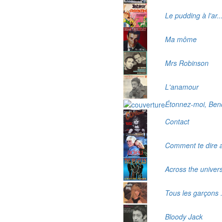
Le pudding à l'ar..
Ma môme
Mrs Robinson
L'anamour
Étonnez-moi, Beno
Contact
Comment te dire 
Across the univer
Tous les garçons .
Bloody Jack