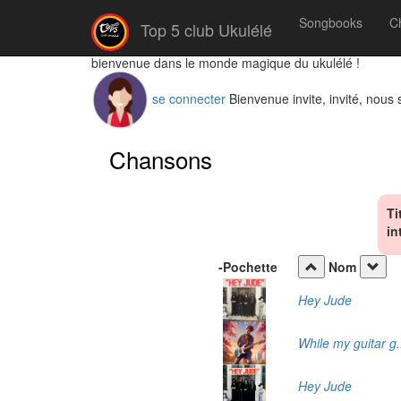
Songbooks
C
Top 5 club Ukulélé
bienvenue dans le monde magique du ukulélé !
se connecter
Bienvenue invite, invité, nous
Chansons
Ti
in
-
Pochette
Nom
Hey Jude
While my guitar g.
Hey Jude