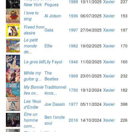
1988
10/11/2025
Xavier
237
New York
Pogues
I love to
Al Jolson
1936
06/07/2025
Xavier
153
sing
Freed from
Gala
1997
27/04/2025
Xavier
197
desire
Le petit
monde
Elfie
1982
19/02/2025
Xavier
170
de...
Le gros bill
Lily Fayol
1946
11/02/2025
Xavier
160
While my
The
1968
23/01/2025
Xavier
232
guitar g...
Beatles
My Bonnie
Traditionnel
1750
19/12/2024
Xavier
182
lies ov...
écos...
Les Yeux
Joe Dassin
1977
05/11/2024
Xavier
398
d'Emilie
Etre un
Ben l'oncle
homme
2016
14/10/2024
Xavier
226
soul
com...