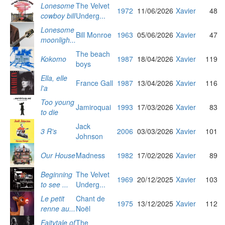
Lonesome
The Velvet
1972
11/06/2026
Xavier
48
cowboy bill
Underg...
Lonesome
Bill Monroe
1963
05/06/2026
Xavier
47
moonligh...
The beach
Kokomo
1987
18/04/2026
Xavier
119
boys
Ella, elle
France Gall
1987
13/04/2026
Xavier
116
l'a
Too young
Jamiroquai
1993
17/03/2026
Xavier
83
to die
Jack
3 R's
2006
03/03/2026
Xavier
101
Johnson
Our House
Madness
1982
17/02/2026
Xavier
89
Beginning
The Velvet
1969
20/12/2025
Xavier
103
to see ...
Underg...
Le petit
Chant de
1975
13/12/2025
Xavier
112
renne au...
Noël
Faitytale of
The