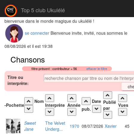
Top 5 club Ukulélé
bienvenue dans le monde magique du ukulélé !
se connecter
Bienvenue invite, invité, nous sommes le
08/08/2026 et il est 19:38
Chansons
filtre présent : contributeur = 56
effacer le filtre
Titre ou
interprète:
Nom
Date
Publié
-
Pochette
Interprète
Année
Vues
par
pub.
Sweet
The Velvet
1970
08/07/2026
Xavier
45
Jane
Underg...