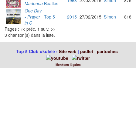
1968
27/02/2015
Simon
875
Madonna
Beatles
One Day
- Prayer
Top 5
2015
27/02/2015
Simon
818
in C
Pages : << préc. 1 suiv. >>
3 chanson(s) dans la liste.
Top 5 Club ukulélé :
Site web
|
padlet
|
partoches
Mentions légales