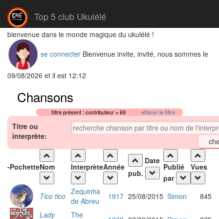
Top 5 club Ukulélé
bienvenue dans le monde magique du ukulélé !
se connecter
Bienvenue invite, invité, nous sommes le
09/08/2026 et il est 12:12
Chansons
filtre présent : contributeur = 69
effacer le filtre
Titre ou
interprète:
Date
-
Pochette
Nom
Interprète
Année
Publié
Vues
pub.
par
Zequinha
Tico tico
1917
25/08/2015
Simon
845
de Abreu
Lady
The