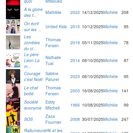
quoi
Mitsouko
A la gloire
Mathilde
2022
14/12/2025
Michèle
208
des f...
On écrit
United Kids
2015
10/12/2025
Michèle
95
sur les ...
Les
Thomas
zombies
2019
05/11/2025
Michèle
78
Fersen
du ci...
Le père
Nathalie
Léon La
2014
08/10/2025
Michèle
87
Tual
m...
Courage
Sabine
2023
08/10/2025
Michèle
95
c'est Noël
Paturel
Le chat
Thomas
2003
16/08/2025
Michèle
141
botté
Fersen
Société
Eddy
1966
10/08/2025
Michèle
99
anonyme
Mitchell
Zaza
SOS
2008
30/07/2025
Michèle
247
Fournier
Rallumeurs
HK et les