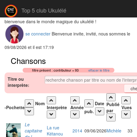
Top 5 club Ukulélé
bienvenue dans le monde magique du ukulélé !
se connecter
Bienvenue invite, invité, nous sommes le
09/08/2026 et il est 17:19
Chansons
filtre présent : contributeur = 93
effacer le filtre
Titre ou
interprète:
Nom
Date
Publié
-
Pochette
Interprète
Année
Vues
par
pub.
Le
La rue
capitaine
2014
09/06/2026
Michèle
33
Kétanou
de l...