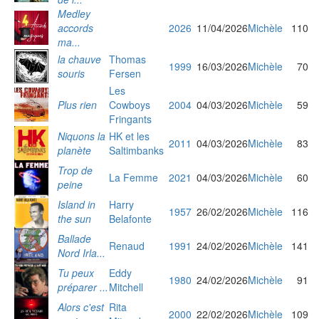
Medley
accords
2026
11/04/2026
Michèle
110
ma...
la chauve
Thomas
1999
16/03/2026
Michèle
70
souris
Fersen
Les
Plus rien
Cowboys
2004
04/03/2026
Michèle
59
Fringants
Niquons la
HK et les
2011
04/03/2026
Michèle
83
planète
Saltimbanks
Trop de
La Femme
2021
04/03/2026
Michèle
60
peine
Island in
Harry
1957
26/02/2026
Michèle
116
the sun
Belafonte
Ballade
Renaud
1991
24/02/2026
Michèle
141
Nord Irla...
Tu peux
Eddy
1980
24/02/2026
Michèle
91
préparer ...
Mitchell
Alors c'est
Rita
2000
22/02/2026
Michèle
109