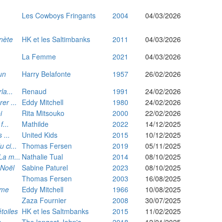
Les Cowboys Fringants
2004
04/03/2026
nète
HK et les Saltimbanks
2011
04/03/2026
La Femme
2021
04/03/2026
un
Harry Belafonte
1957
26/02/2026
la...
Renaud
1991
24/02/2026
er ...
Eddy Mitchell
1980
24/02/2026
i
Rita Mitsouko
2000
22/02/2026
f...
Mathilde
2022
14/12/2025
 ...
United Kids
2015
10/12/2025
 ci...
Thomas Fersen
2019
05/11/2025
La m...
Nathalie Tual
2014
08/10/2025
 Noël
Sabine Paturel
2023
08/10/2025
Thomas Fersen
2003
16/08/2025
yme
Eddy Mitchell
1966
10/08/2025
Zaza Fournier
2008
30/07/2025
toiles
HK et les Saltmbanks
2015
11/02/2025