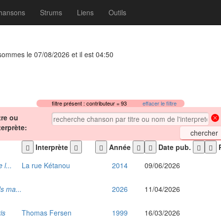
hansons
Strums
Liens
Outils
 sommes le 07/08/2026 et il est 04:50
filtre présent : contributeur = 93
effacer le filtre
tre ou
terprète:
Interprète
Année
Date pub.
P
 l...
La rue Kétanou
2014
09/06/2026
s ma...
2026
11/04/2026
is
Thomas Fersen
1999
16/03/2026