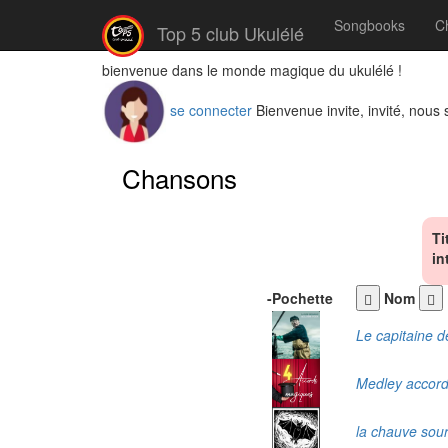
Songbooks
C
Top 5 club Ukulélé
bienvenue dans le monde magique du ukulélé !
se connecter
Bienvenue invite, invité, nous
Chansons
Ti
in
-
Pochette
Nom
Le capitaine de
Medley accord
la chauve sour