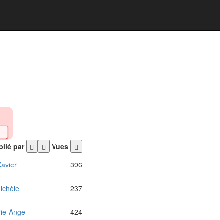
lié par
Vues
Xavier
396
ichèle
237
ie-Ange
424