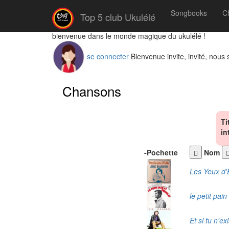
Songbooks
C
Top 5 club Ukulélé
bienvenue dans le monde magique du ukulélé !
se connecter
Bienvenue invite, invité, nous
Chansons
Ti
in
-
Pochette
Nom
Les Yeux d'
le petit pain 
Et si tu n'exi