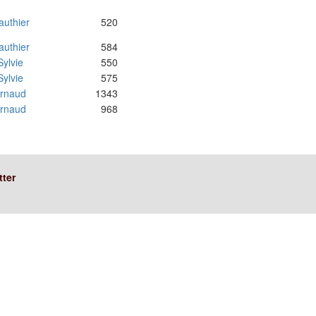
authier
520
authier
584
Sylvie
550
Sylvie
575
rnaud
1343
rnaud
968