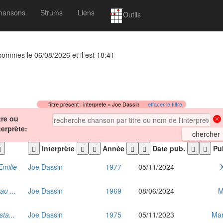
hansons
Strums
Liens
Outils
 sommes le 06/08/2026 et il est 18:41
filtre présent : interprete = Joe Dassin
effacer le filtre
tre ou
terprète:
Interprète
Année
Date pub.
Pub
Emilie
Joe Dassin
1977
05/11/2024
au ...
Joe Dassin
1969
08/06/2024
M
sta...
Joe Dassin
1975
05/11/2023
Mar