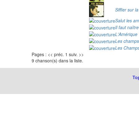
Siffler sur la
Salut les a
Il faut naître
L'Amérique
Les champs
Les Champs
Pages : << préc. 1 suiv. >>
9 chanson(s) dans la liste.
Top