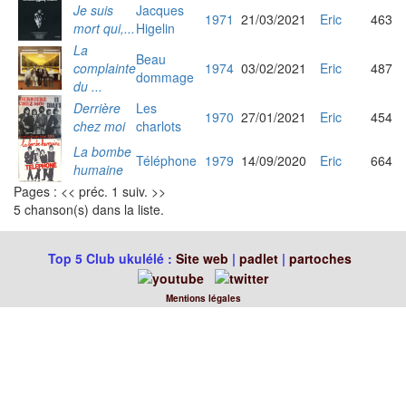
Je suis
Jacques
1971
21/03/2021
Eric
463
mort qui,...
Higelin
La
Beau
complainte
1974
03/02/2021
Eric
487
dommage
du ...
Derrière
Les
1970
27/01/2021
Eric
454
chez moi
charlots
La bombe
Téléphone
1979
14/09/2020
Eric
664
humaine
Pages : << préc. 1 suiv. >>
5 chanson(s) dans la liste.
Top 5 Club ukulélé :
Site web
|
padlet
|
partoches
Mentions légales