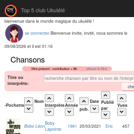
Top 5 club Ukulélé
bienvenue dans le monde magique du ukulélé !
se connecter
Bienvenue invite, invité, nous sommes le
09/08/2026 et il est 01:16
Chansons
filtre présent : contributeur = 86
effacer le filtre
Titre ou
interprète:
Nom
Date
Publié
-
Pochette
Interprète
Année
Vues
par
pub.
Boby
Bobo Léon
1961
25/03/2021
Eric
457
Lapointe