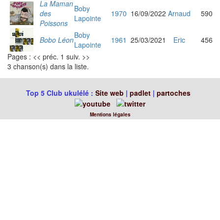
La Maman
Boby
des
1970
16/09/2022
Arnaud
590
Lapointe
Poissons
Boby
Bobo Léon
1961
25/03/2021
Eric
456
Lapointe
Pages : << préc. 1 suiv. >>
3 chanson(s) dans la liste.
Top 5 Club ukulélé :
Site web
|
padlet
|
partoches
Mentions légales