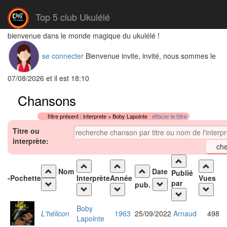
Top 5 club Ukulélé
bienvenue dans le monde magique du ukulélé !
se connecter
Bienvenue invite, invité, nous sommes le
07/08/2026 et il est 18:10
Chansons
filtre présent : interprete = Boby Lapointe
effacer le filtre
Titre ou
interprète:
Nom
Date
Publié
-
Pochette
Interprète
Année
Vues
par
pub.
Boby
L'hélicon
1963
25/09/2022
Arnaud
498
Lapointe