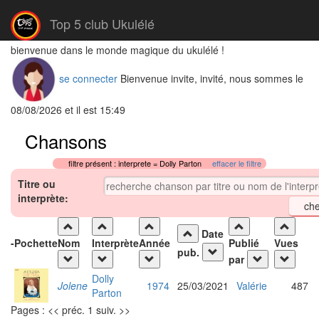
Top 5 club Ukulélé
bienvenue dans le monde magique du ukulélé !
se connecter
Bienvenue invite, invité, nous sommes le
08/08/2026 et il est 15:49
Chansons
filtre présent : interprete = Dolly Parton
effacer le filtre
Titre ou
interprète:
Date
-
Pochette
Nom
Interprète
Année
Publié
Vues
pub.
par
Dolly
Jolene
1974
25/03/2021
Valérie
487
Parton
Pages : << préc. 1 suiv. >>