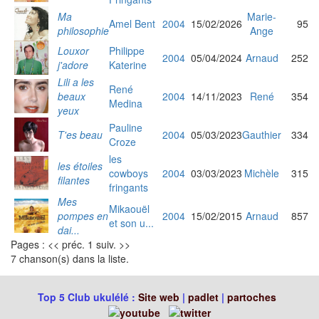
Ma
Marie-
Amel Bent
2004
15/02/2026
95
philosophie
Ange
Louxor
Philippe
2004
05/04/2024
Arnaud
252
j'adore
Katerine
Lili a les
René
beaux
2004
14/11/2023
René
354
Medina
yeux
Pauline
T'es beau
2004
05/03/2023
Gauthier
334
Croze
les
les étoiles
cowboys
2004
03/03/2023
Michèle
315
filantes
fringants
Mes
Mikaouël
pompes en
2004
15/02/2015
Arnaud
857
et son u...
dai...
Pages : << préc. 1 suiv. >>
7 chanson(s) dans la liste.
Top 5 Club ukulélé :
Site web
|
padlet
|
partoches