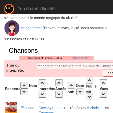
Top 5 club Ukulélé
bienvenue dans le monde magique du ukulélé !
se connecter
Bienvenue invite, invité, nous sommes le
08/08/2026 et il est 08:11
Chansons
filtre présent : annee = 2004
effacer le filtre
Titre ou
interprète:
Nom
Date
Publié
-
Pochette
Interprète
Année
Vues
par
pub.
Les
Plus rien
Cowboys
2004
04/03/2026
Michèle
59
Fringants