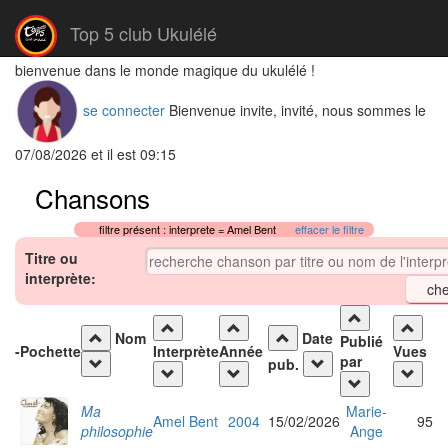
Top 5 club Ukulélé
bienvenue dans le monde magique du ukulélé !
se connecter
Bienvenue invite, invité, nous sommes le
07/08/2026 et il est 09:15
Chansons
filtre présent : interprete = Amel Bent
effacer le filtre
Titre ou
interprète:
Nom
Date
Publié
-
Pochette
Interprète
Année
Vues
par
pub.
Ma
Marie-
Amel Bent
2004
15/02/2026
95
philosophie
Ange