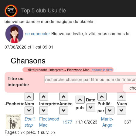
Top 5 club Ukulélé
bienvenue dans le monde magique du ukulélé !
se connecter
Bienvenue invite, invité, nous sommes le
07/08/2026 et il est 09:01
Chansons
filtre présent : interprete = Fleetwood Mac
effacer le filtre
Titre ou
interprète:
Date
-
Pochette
Nom
Interprète
Année
Publié
Vues
pub.
par
Don't
Fleetwood
Marie-
1977
11/10/2023
367
stop
Mac
Ange
Pages : << préc. 1 suiv. >>