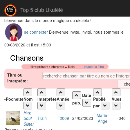
Top 5 club Ukulélé
bienvenue dans le monde magique du ukulélé !
se connecter
Bienvenue invite, invité, nous sommes le
09/08/2026 et il est 15:00
Chansons
filtre présent : interprete = Train
effacer le filtre
Titre ou
interprète:
Date
-
Pochette
Nom
Interprète
Année
Publié
Vues
pub.
par
Hey,
Marie-
Soul
Train
2009
24/02/2023
340
Ange
Sister
Pages : << préc. 1 suiv. >>