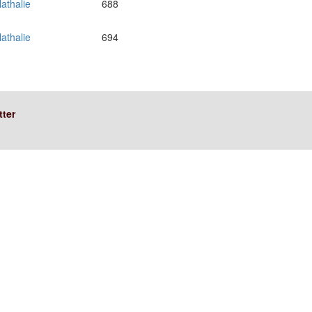
athalie
688
athalie
694