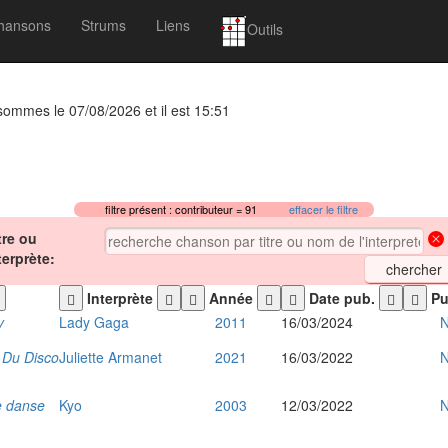
hansons
Strums
Liens
Outils
 sommes le 07/08/2026 et il est 15:51
filtre présent : contributeur = 91
effacer le filtre
tre ou
terprète:
Interprète
Année
Date pub.
Pu
y
Lady Gaga
2011
16/03/2024
N
 Du Disco
Juliette Armanet
2021
16/03/2022
N
e danse
Kyo
2003
12/03/2022
N