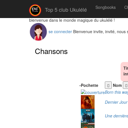
Songbooks
C
Top 5 club Ukulélé
bienvenue dans le monde magique du ukulélé !
se connecter
Bienvenue invite, invité, nous
Chansons
Ti
in
-
Pochette
Nom
Born this wa
Dernier Jour
Une dernièr