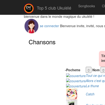
Songbooks
C
Top 5 club Ukulélé
bienvenue dans le monde magique du ukulélé !
se connecter
Bienvenue invite, invité, nous
Chansons
Ti
in
-
Pochette
Nom
Tout ce qui n
Alors c'est q
La thune
Catch