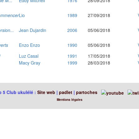
de M...
Eddy Mitchell
1976
28/09/2018
commencer
Lio
1989
27/09/2018
rsion...
Jean Dujardin
2006
05/06/2018
erts
Enzo Enzo
1990
05/06/2018
i
Luz Casal
1991
17/05/2018
Macy Gray
1999
28/03/2018
 5 Club ukulélé :
Site web
|
padlet
|
partoches
Mentions légales