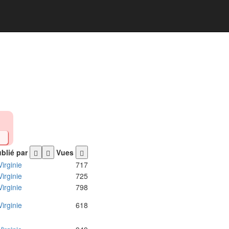
blié par
Vues
Virginie
717
Virginie
725
Virginie
798
Virginie
618