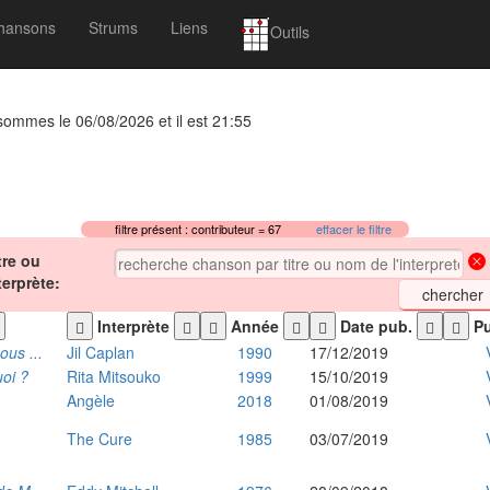
hansons
Strums
Liens
Outils
 sommes le 06/08/2026 et il est 21:55
filtre présent : contributeur = 67
effacer le filtre
tre ou
terprète:
Interprète
Année
Date pub.
Pu
ous ...
Jil Caplan
1990
17/12/2019
uoi ?
Rita Mitsouko
1999
15/10/2019
Angèle
2018
01/08/2019
The Cure
1985
03/07/2019