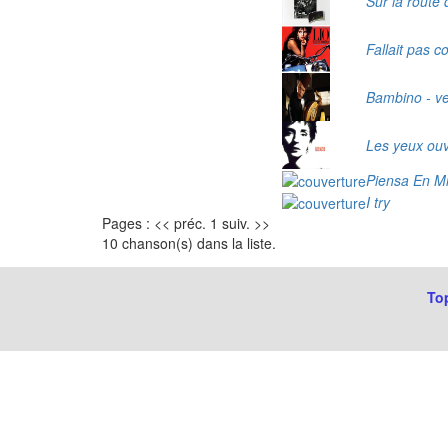
Sur la route 
Fallait pas 
Bambino - ve
Les yeux ouv
Piensa En M
I try
Pages : << préc. 1 suiv. >>
10 chanson(s) dans la liste.
Top