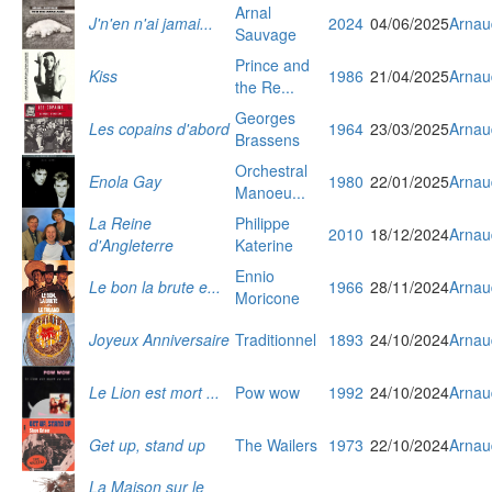
Arnal
J'n'en n'ai jamai...
2024
04/06/2025
Arnau
Sauvage
Prince and
Kiss
1986
21/04/2025
Arnau
the Re...
Georges
Les copains d'abord
1964
23/03/2025
Arnau
Brassens
Orchestral
Enola Gay
1980
22/01/2025
Arnau
Manoeu...
La Reine
Philippe
2010
18/12/2024
Arnau
d'Angleterre
Katerine
Ennio
Le bon la brute e...
1966
28/11/2024
Arnau
Moricone
Joyeux Anniversaire
Traditionnel
1893
24/10/2024
Arnau
Le Lion est mort ...
Pow wow
1992
24/10/2024
Arnau
Get up, stand up
The Wailers
1973
22/10/2024
Arnau
La Maison sur le