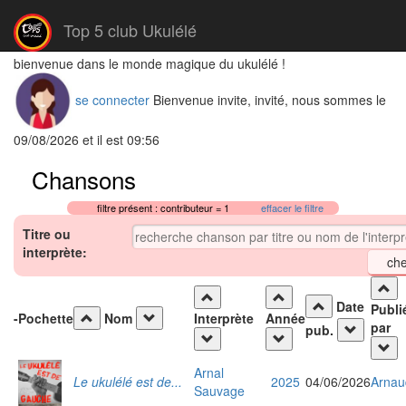
Top 5 club Ukulélé
bienvenue dans le monde magique du ukulélé !
se connecter
Bienvenue invite, invité, nous sommes le
09/08/2026 et il est 09:56
Chansons
filtre présent : contributeur = 1
effacer le filtre
Titre ou
interprète:
Date
Publi
-
Pochette
Nom
Interprète
Année
par
pub.
Arnal
Le ukulélé est de...
2025
04/06/2026
Arnau
Sauvage