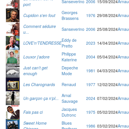
Sanseverino
2006
15/09/2024
Arnau
port
Georges
Cupidon s'en fout
1976
29/08/2024
Arnau
Brassens
Comment séduire
Sanseverino
2006
25/08/2024
Arnau
u...
Eddy de
LOVE'n'TENDRESSE
2023
14/04/2024
Arnau
Pretto
Philippe
Louxor j'adore
2004
05/04/2024
Arnau
Katerine
Just can't get
Depeche
1981
04/03/2024
Arnau
enough
Mode
Les Charognards
Renaud
1977
12/02/2024
Arnau
Arnal
Un garçon ça n'pl...
2024
07/02/2024
Arnau
Sauvage
Jacques
Fais pas ci
1975
05/02/2024
Arnau
Dutronc
Sweet Home
Blues
1986
03/02/2024
Arnau
Chicago
Brothers