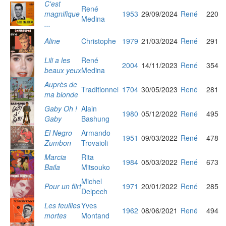
C'est
René
magnifique
1953
29/09/2024
René
220
Medina
...
Aline
Christophe
1979
21/03/2024
René
291
Lili a les
René
2004
14/11/2023
René
354
beaux yeux
Medina
Auprès de
Traditionnel
1704
30/05/2023
René
281
ma blonde
Gaby Oh !
Alain
1980
05/12/2022
René
495
Gaby
Bashung
El Negro
Armando
1951
09/03/2022
René
478
Zumbon
Trovaioli
Marcia
Rita
1984
05/03/2022
René
673
Baila
Mitsouko
Michel
Pour un flirt
1971
20/01/2022
René
285
Delpech
Les feuilles
Yves
1962
08/06/2021
René
494
mortes
Montand