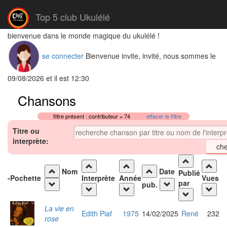
Top 5 club Ukulélé
bienvenue dans le monde magique du ukulélé !
se connecter
Bienvenue invite, invité, nous sommes le
09/08/2026 et il est 12:30
Chansons
filtre présent : contributeur = 74
effacer le filtre
Titre ou
interprète:
Nom
Date
Publié
-
Pochette
Interprète
Année
Vues
par
pub.
La vie en
Edith Piaf
1975
14/02/2025
René
232
rose