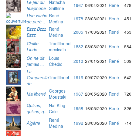
Le jeu du
Natacha
1967
06/04/2021
René
478
téléphone
Snitkine
Une vache
René
1978
23/03/2021
René
451
de puré...
Medina
Bzzz Bzzz
René
2005
17/03/2021
René
453
Bzzz
Medina
Cielito
Traditionnel
1882
08/03/2021
René
584
Lindo
mexicain
On ne dit
Louis
2010
27/01/2021
René
509
jamais ...
Chedid
La
Cumparsita
Traditionel
1916
09/07/2020
René
642
de ...
Georges
Ma liberté
1967
20/05/2020
René
720
Moustaki
Quizas,
Nat King
1958
16/05/2020
René
826
quizas, q...
Cole
René
Algérie
1992
28/03/2020
René
714
Medina