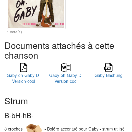
1 vote(s)
Documents attachés à cette
chanson
Gaby-oh-Gaby-D-
Gaby-oh-Gaby-D-
Gaby-Bashung
Version-cool
Version-cool
Strum
B-bH-hB-
8 croches
- Boléro accentué pour Gaby - strum utilisé