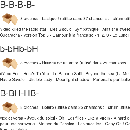
B-B-B-B-
8 croches - basique ! (utilisé dans 37 chansons : - strum ut
Video killed the radio star - Des Bisoux - Sympathique - Ain't she sweet 
Cucaracha - version Top 5 - L'amour à la française - 1, 2, 3 - Le Lundi
b-bHb-bH
8 croches - Historia de un amor (utilisé dans 29 chansons : -
d'âme Eric - Here's To You - Le Banana Split - Beyond the sea (La M
Haute Savoie - Ukulele Lady - Moonlight shadow - Partenaire particulie
B-BH-HB-
8 croches - Boléro (utilisé dans 25 chansons : - strum utilisé
vice et versa - J'veux du soleil - Oh ! Les filles - Like a Virgin - A ha
pour une caravane - Mambo du Decalco - Les sucettes - Gaby Oh ! Gaby 
Femme fatale)