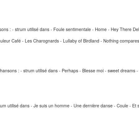
ns : - strum utilisé dans - Foule sentimentale - Home - Hey There Delila
 Couleur Café - Les Charognards - Lullaby of Birdland - Nothing compares
ansons : - strum utilisé dans - Perhaps - Blesse moi - sweet dreams - Ri
trum utilisé dans - Je suis un homme - Une dernière danse - Coule - Et 