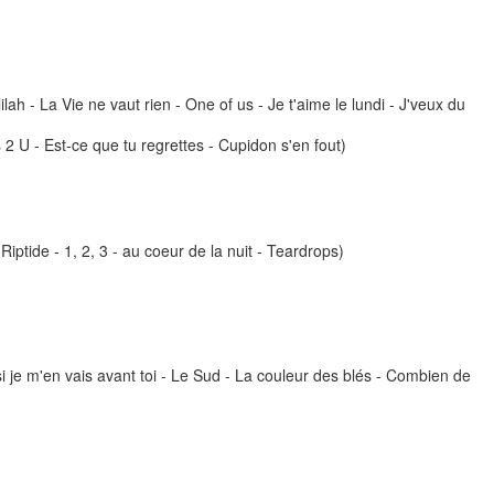
h - La Vie ne vaut rien - One of us - Je t'aime le lundi - J'veux du
 2 U - Est-ce que tu regrettes - Cupidon s'en fout)
ptide - 1, 2, 3 - au coeur de la nuit - Teardrops)
si je m'en vais avant toi - Le Sud - La couleur des blés - Combien de