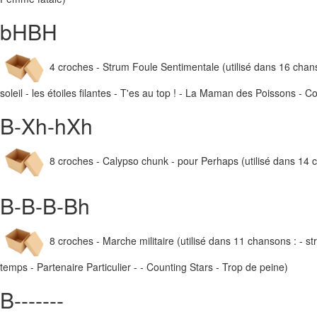
bHBH
4 croches - Strum Foule Sentimentale (utilisé dans 16 chanso
soleil - les étoiles filantes - T'es au top ! - La Maman des Poissons -
B-Xh-hXh
8 croches - Calypso chunk - pour Perhaps (utilisé dans 14 ch
B-B-B-Bh
8 croches - Marche militaire (utilisé dans 11 chansons : - s
temps - Partenaire Particulier - - Counting Stars - Trop de peine)
B-------