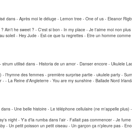
ilisé dans - Après moi le déluge - Lemon tree - One of us - Eleanor Rigb
? Ain't he sweet ? - C'est si bon - In my place - Je t'aime moi non plus -
 au soleil - Hey Jude - Est-ce que tu regrettes - Etre un homme comme v
 strum utilisé dans - Historia de un amor - Danser encore - Ukulele Lady 
er) - l'hymne des femmes - première surprise partie - ukulele party 
r - - La Reine d'Angleterre - You are my sunshine - Ballade Nord Irland
 dans - Une belle histoire - Le téléphone cellulaire (ne m'appelle plus) - 
rd day's night - Y'a d'la rumba dans l'air - Fallait pas commencer - Je f
- Un petit poisson un petit oiseau - Un garçon ça n'pleure pas - Enol