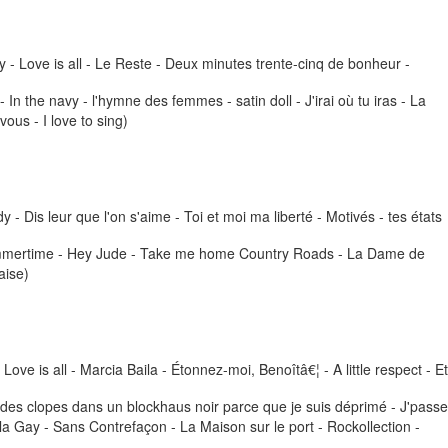
y - Love is all - Le Reste - Deux minutes trente-cinq de bonheur -
 In the navy - l'hymne des femmes - satin doll - J'irai où tu iras - La
ous - I love to sing)
- Dis leur que l'on s'aime - Toi et moi ma liberté - Motivés - tes états
- Summertime - Hey Jude - Take me home Country Roads - La Dame de
aise)
Love is all - Marcia Baila - Étonnez-moi, Benoîtâ€¦ - A little respect - Et
ume des clopes dans un blockhaus noir parce que je suis déprimé - J'passe
a Gay - Sans Contrefaçon - La Maison sur le port - Rockollection -