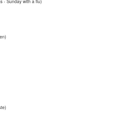
 - Sunday with a flu)
een)
ste)