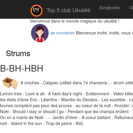
Songbooks
C
Top 5 club Ukulélé
bienvenue dans le monde magique du ukulélé !
se connecter
Bienvenue invite, invité, nous
Strums
B-BH-HBH
8 croches - Calypso (utilisé dans 74 chansons : - strum util
Lemon tree - Love is all - A hard day's night - Evidemment - Video killed
tes états d'âme Eric - Libertine - Mambo du Decalco - Les sucettes - Le 
brunes comptent pas pour des prunes - au coeur de la nuit - Knockin' on 
Noël - Should I stay or should I go - Pendant que les champs brûlent -
On en a marre de Noël - - - Jardin d'hiver - A coeur battant - Rallumeurs
noir - Island in the sun - Trop de peine - Kid)