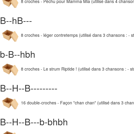
8 croches - Pêchu pour Mamma Mia (utilisé dans 4 chansons 
B--hB---
8 croches - léger contretemps (utilisé dans 3 chansons : - 
b-B--hbh
8 croches - Le strum Riptide ! (utilisé dans 3 chansons : - st
B--H--B---------
16 double-croches - Façon "chan chan" (utilisé dans 3 chanso
B--H--B---b-bhbh