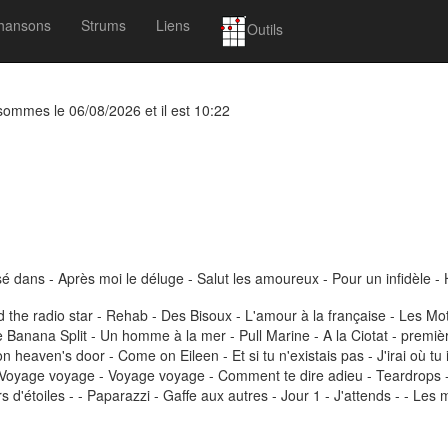
hansons
Strums
Liens
Outils
 sommes le 06/08/2026 et il est 10:22
isé dans - Après moi le déluge - Salut les amoureux - Pour un infidèle -
 the radio star - Rehab - Des Bisoux - L'amour à la française - Les Mots -
Banana Split - Un homme à la mer - Pull Marine - A la Ciotat - première 
heaven's door - Come on Eileen - Et si tu n'existais pas - J'irai où tu 
 Voyage voyage - Voyage voyage - Comment te dire adieu - Teardrops - - 
 d'étoiles - - Paparazzi - Gaffe aux autres - Jour 1 - J'attends - - Les 