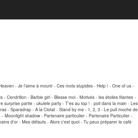
 Heaven - Je l'aime à mourir - Ces mots stupides - Help ! - One of us -
 Cendrillon - Barbie girl - Blesse moi - Motivés - les étoiles filantes -
surprise partie - ukulele party - T'es au top ! - poil dans la main - Les
iras - Sparadrap - A la Ciotat - Stand by me - 1, 2, 3 - Le pull moche de
Moonlight shadow - Partenaire particulier - Partenaire Particulier -
mains d'or - Mes défauts - Alors c'est quoi - Tu peux préparer le café