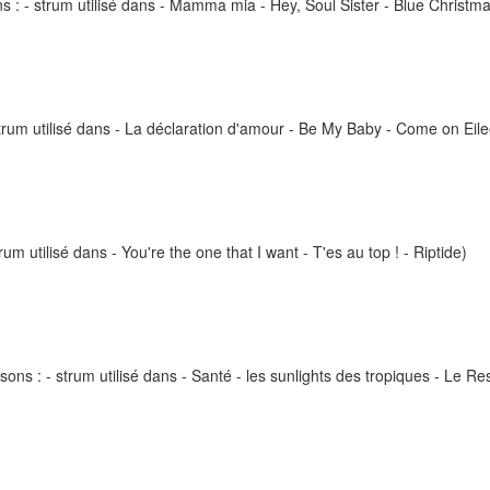
: - strum utilisé dans - Mamma mia - Hey, Soul Sister - Blue Christmas
strum utilisé dans - La déclaration d'amour - Be My Baby - Come on Eil
rum utilisé dans - You're the one that I want - T'es au top ! - Riptide)
ns : - strum utilisé dans - Santé - les sunlights des tropiques - Le Re