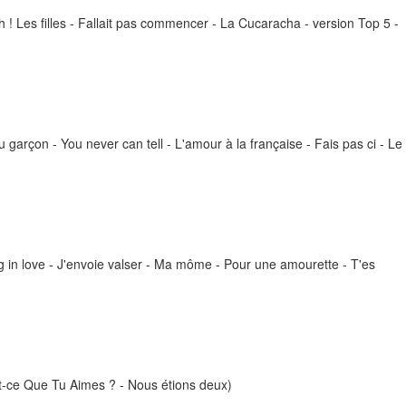
h ! Les filles - Fallait pas commencer - La Cucaracha - version Top 5 -
u garçon - You never can tell - L'amour à la française - Fais pas ci - Le
ng in love - J'envoie valser - Ma môme - Pour une amourette - T'es
Est-ce Que Tu Aimes ? - Nous étions deux)